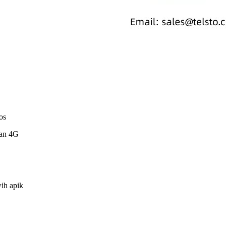
os
lan 4G
ih apik