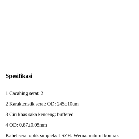
Spesifikasi
1 Cacahing serat: 2
2 Karakteristik serat: OD: 245±10um
3 Ciri khas saka kenceng: buffered
4 OD: 0,87±0,05mm
Kabel serat optik simpleks LSZH: Werna: miturut kontrak