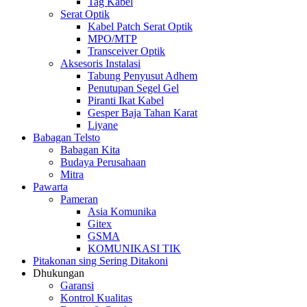
Tag Kabel
Serat Optik
Kabel Patch Serat Optik
MPO/MTP
Transceiver Optik
Aksesoris Instalasi
Tabung Penyusut Adhem
Penutupan Segel Gel
Piranti Ikat Kabel
Gesper Baja Tahan Karat
Liyane
Babagan Telsto
Babagan Kita
Budaya Perusahaan
Mitra
Pawarta
Pameran
Asia Komunika
Gitex
GSMA
KOMUNIKASI TIK
Pitakonan sing Sering Ditakoni
Dhukungan
Garansi
Kontrol Kualitas